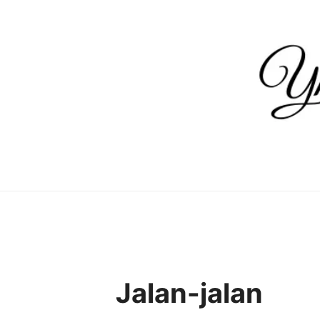
Skip
to
content
Jalan-jalan